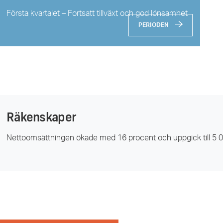
Första kvartalet – Fortsatt tillväxt och god lönsamhet
PERIODEN
Räkenskaper
Nettoomsättningen ökade med 16 procent och uppgick till 5 