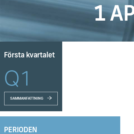
1 AP
Första kvartalet
Q1
SAMMANFATTNING
PERIODEN