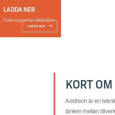
LADDA NER
Delårsrapport Q1 2023/2024
LADDA NER
KORT OM
Addtech är en tekni
länken mellan tillv